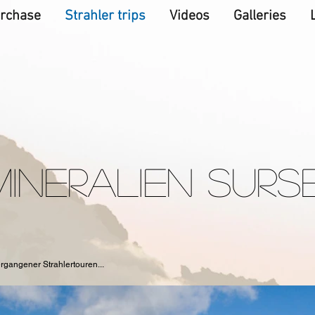
rchase
Strahler trips
Videos
Galleries
MINERALIEN SURS
ergangener Strahlertouren...